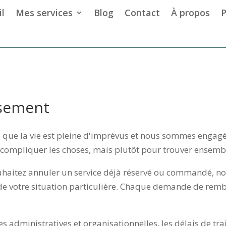
l
Mes services
Blog
Contact
À propos
P
rsement
 que la vie est pleine d'imprévus et nous sommes engagé
mpliquer les choses, mais plutôt pour trouver ensemble
haitez annuler un service déjà réservé ou commandé, nou
 de votre situation particulière. Chaque demande de re
tes administratives et organisationnelles, les délais de